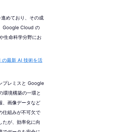
究を進めており、その成
le Cloud の
療や生命科学分野にお
 の最新 AI 技術を活
ミスと Google
めの環境構築の一環と
報、画像データなど
の仕組みが不可欠で
したが、効率化に向
境でデータを安全に