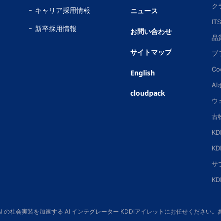
ク
キャリア採用情報
ニュース
IT
新卒採用情報
お問い合わせ
品
サイトマップ
プ
Co
English
A
cloudpack
ウ
古
K
K
サ
K
 AI の社会実装を加速する AI インテグレーター KDDIアイレットにお任せくだ