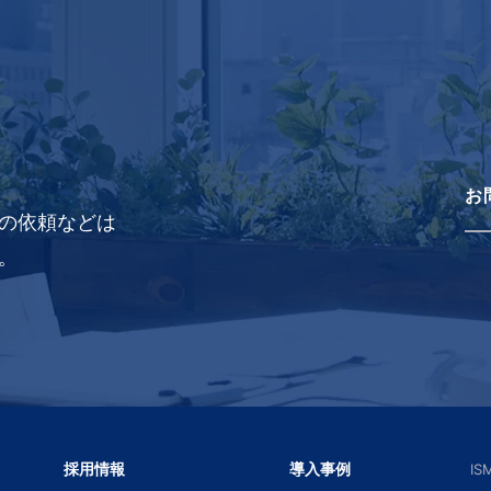
お
の依頼などは
。
採用情報
導入事例
I