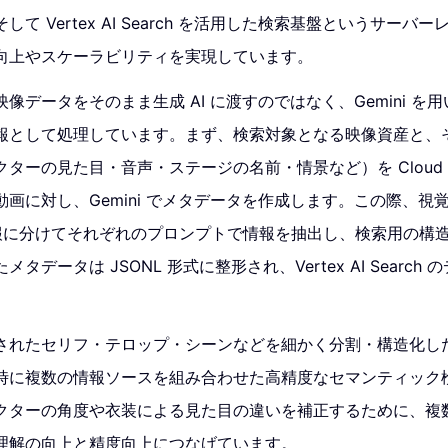
て Vertex AI Search を活用した検索基盤というサーバ
向上やスケーラビリティを実現しています。
像データをそのまま生成 AI に渡すのではなく、Gemini を
報として処理しています。まず、検索対象となる映像資産と、
ターの見た目・音声・ステージの名前・情景など）を Cloud St
画に対し、Gemini でメタデータを作成します。この際、視
報に分けてそれぞれのプロンプトで情報を抽出し、検索用の構
タデータは JSONL 形式に整形され、Vertex AI Search
されたセリフ・テロップ・シーンなどを細かく分割・構造化し
時に複数の情報ソースを組み合わせた高精度なセマンティック
クターの角度や衣装による見た目の違いを補正するために、複
理解の向上と精度向上につなげています。