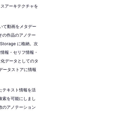
ーレスアーキテクチャを
用いて動画をメタデー
その作品のアノテー
orage に格納。次
覚情報・セリフ情報・
造化データとしてのタ
 のデータストアに情報
たテキスト情報を活
検索を可能にしまし
数のアノテーション