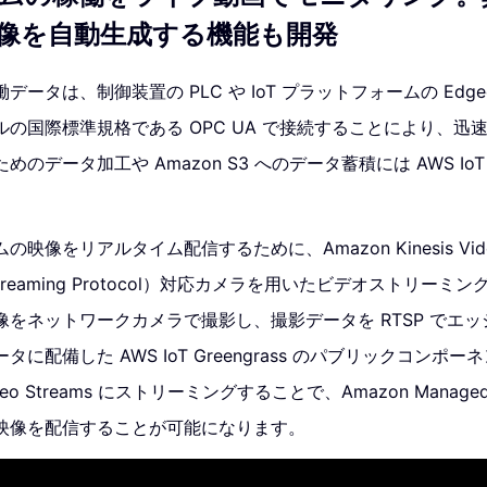
像を自動生成する機能も開発
ータは、制御装置の PLC や IoT プラットフォームの Edgec
の国際標準規格である OPC UA で接続することにより、迅
データ加工や Amazon S3 へのデータ蓄積には AWS IoT S
像をリアルタイム配信するために、Amazon Kinesis Video 
me Streaming Protocol）対応カメラを用いたビデオストリ
をネットワークカメラで撮影し、撮影データを RTSP でエ
に配備した AWS IoT Greengrass のパブリックコンポ
 Video Streams にストリーミングすることで、Amazon Manage
映像を配信することが可能になります。