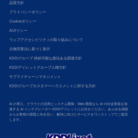
品質方針
プライバシーポリシー
Cookieポリシー
AIポリシー
ウェブアクセシビリティの取り組みについて
古物営業法に基づく表示
KDDIグループ 持続可能な責任ある調達方針
KDDIアイレットグループ人権方針
サプライチェーンマネジメント
KDDIグループカスタマーハラスメントに対する方針
AI の導入、クラウドの活用とシステム開発・Web 開発なら AI の社会実装を加
速する AI インテグレーター KDDIアイレットにお任せください。あらゆる側面
からお客様の課題と向き合い、解決に向けたサービスをワンストップでご提供
します。