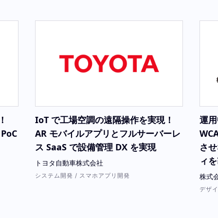
！
IoT で工場空調の遠隔操作を実現！
運用
 PoC
AR モバイルアプリとフルサーバーレ
WC
ス SaaS で設備管理 DX を実現
させ
ィを
トヨタ自動車株式会社
システム開発 / スマホアプリ開発
株式
デザ