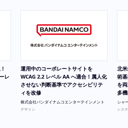
現！
運用中のコーポレートサイトを
北米
ーレ
WCAG 2.2 レベル AA へ適合！属人化
術基
させない判断基準でアクセシビリテ
を両
ィを改修
多機
株式会社バンダイナムコエンターテインメント
シャ
デザイン
システ