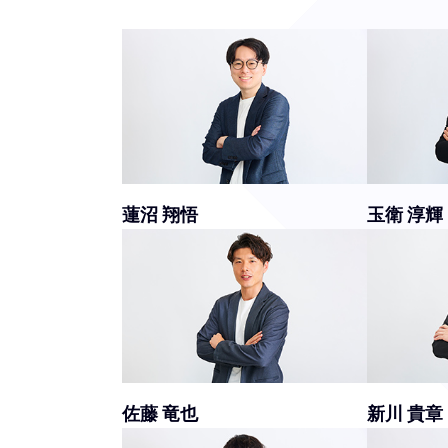
蓮沼 翔悟
玉衛 淳輝
佐藤 竜也
新川 貴章