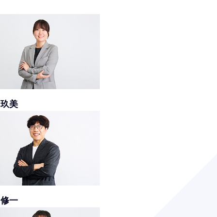
 玖美
 修一