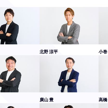
北野 涼平
小巻
廣山 豊
高橋