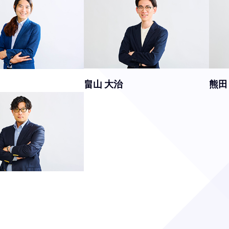
畠山 大治
熊田