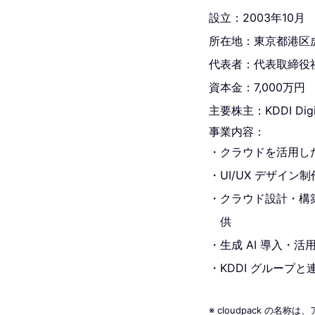
設立：2003年10月
所在地：東京都港区虎ノ
代表者：代表取締役
資本金：7,000万円
主要株主：KDDI Digit
事業内容：
クラウドを活用し
UI/UX デザイン制
クラウド設計・構築
供
生成 AI 導入・活
KDDI グループ
※ cloudpack の名