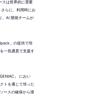
ソースは世界的に需要
。さらに、利用時にお
、AI 開発チームが
pack」の提供で培
でを一気通貫で支援す
ENIAC」 におい
ジェクトを通じて培った
 リソースの確保から環