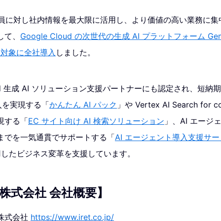
、社員に対し社内情報を最大限に活用し、より価値の高い業務に
して、
Google Cloud の次世代の生成 AI プラットフォーム Gemini
超を対象に全社導入
しました。
loud 生成 AI ソリューション支援パートナーにも認定され、短納期・
 導入を実現する「
かんたん AI パック
」や Vertex AI Search fo
現する「
EC サイト向け AI 検索ソリューション
」、AI エー
までを一気通貫でサポートする「
AI エージェント導入支援サ
活用したビジネス変革を支援しています。
株式会社 会社概要】
株式会社
https://www.iret.co.jp/