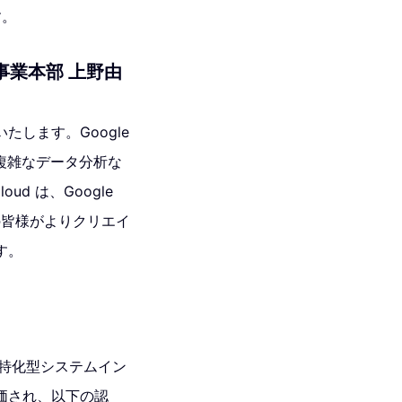
す。
事業本部 上野由
いたします。Google
、複雑なデータ分析な
d は、Google
員の皆様がよりクリエイ
す。
ド特化型システムイン
価され、以下の認