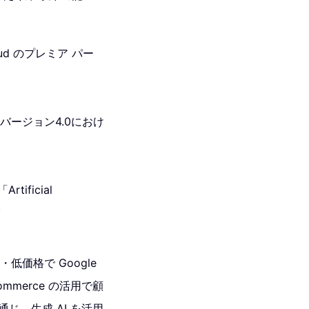
Cloud のプレミア パー
のバージョン4.0におけ
rtificial
賞
低価格で Google
r commerce の活用で顧
じ、生成 AI を活用