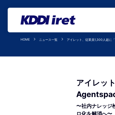
メインコンテンツにスキップ
HOME
ニュース一覧
アイレット、従業員1,300人超に「Go
アイレット、
Agents
〜社内ナレッジ
ロ化を解消へ〜