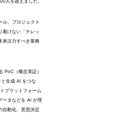
300人を超えました。
ツール、プロジェクト
り着けない「ナレッ
本来注力すべき業務
ける PoC（概念実証）
と生成 AI をつな
ェントプラットフォーム
タなどを AI が理
の自動化、意思決定