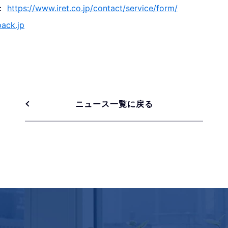
：
https://www.iret.co.jp/contact/service/form/
pack.jp
ニュース一覧に戻る