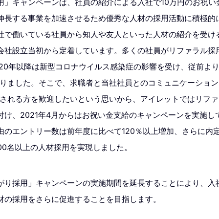
用」キャンペーンは、社員の紹介による入社で10万円のお祝い
伸長する事業を加速させるため優秀な人材の採用活動に積極的
社で働いている社員から知人や友人といった人材の紹介を受け
会社設立当初から定着しています。多くの社員がリファラル採
020年以降は新型コロナウイルス感染症の影響を受け、従前より
なりました。そこで、求職者と当社社員とのコミュニケーション
討される方を歓迎したいという思いから、アイレットではリフ
付け、2021年4月からはお祝い金支給のキャンペーンを実施し
由のエントリー数は前年度に比べて120％以上増加、さらに内
00名以上の人材採用を実現しました。
がり採用」キャンペーンの実施期間を延長することにより、入
材の採用をさらに促進することを目指します。