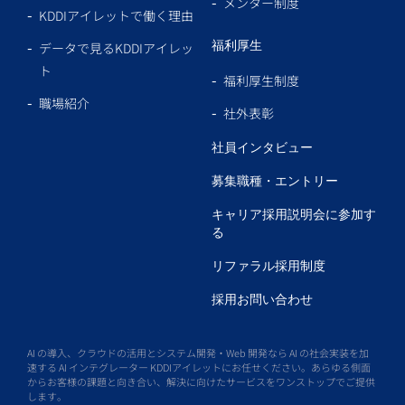
メンター制度
KDDIアイレットで働く理由
福利厚生
データで見るKDDIアイレッ
ト
福利厚生制度
職場紹介
社外表彰
社員インタビュー
募集職種・エントリー
キャリア採用説明会に参加す
る
リファラル採用制度
採用お問い合わせ
AI の導入、クラウドの活用とシステム開発・Web 開発なら AI の社会実装を加
速する AI インテグレーター KDDIアイレットにお任せください。あらゆる側面
からお客様の課題と向き合い、解決に向けたサービスをワンストップでご提供
します。