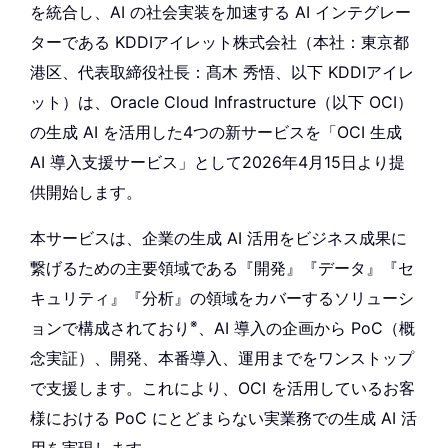
を統合し、AI の社会実装を加速する AI インテグレー
ターである KDDIアイレット株式会社（本社：東京都
港区、代表取締役社長：髙木 秀悟、以下 KDDIアイレ
ット）は、Oracle Cloud Infrastructure（以下 OCI）
の生成 AI を活用した4つの新サービスを「OCI 生成
AI 導入支援サービス」として2026年4月15日より提
供開始します。
本サービスは、企業の生成 AI 活用をビジネス成果に
繋げるための主要領域である『開発』『データ』『セ
キュリティ』『分析』の領域をカバーするソリューシ
※
ョンで構成されており
、AI 導入の企画から PoC（概
念実証）、開発、本番導入、運用までをワンストップ
で支援します。これにより、OCI を活用しているお客
様における PoC にとどまらない実業務での生成 AI 活