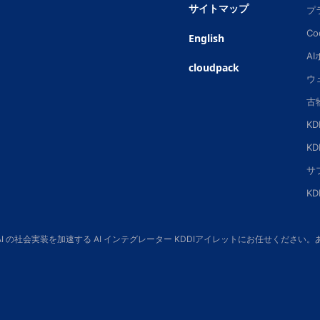
サイトマップ
プ
Co
English
A
cloudpack
ウ
古
K
K
サ
K
 AI の社会実装を加速する AI インテグレーター KDDIアイレットにお任せくだ