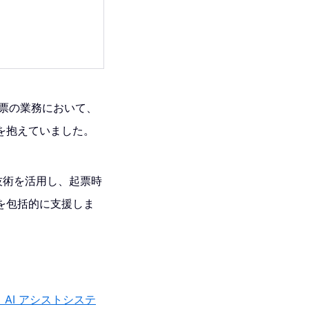
起票の業務において、
を抱えていました。
）技術を活用し、起票時
を包括的に支援しま
AI アシストシステ