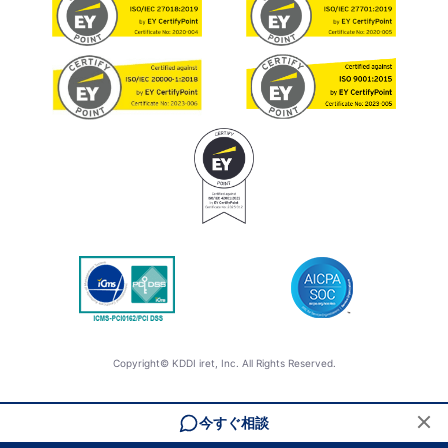
Copyright© KDDI iret, Inc. All Rights Reserved.
今すぐ相談