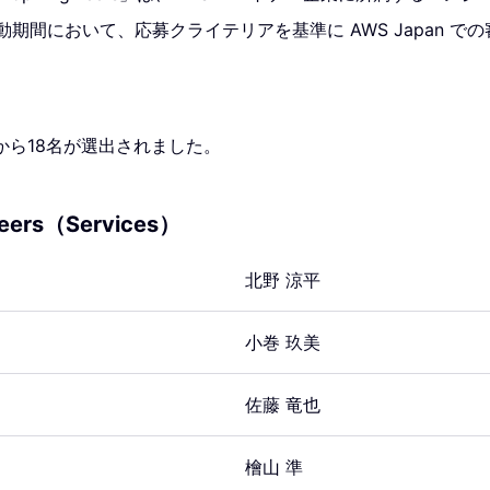
活動期間において、応募クライテリアを基準に AWS Japan で
から18名が選出されました。
neers（Services）
北野 涼平
小巻 玖美
佐藤 竜也
檜山 準