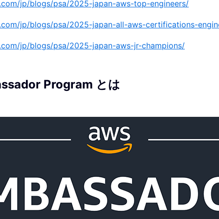
.com/jp/blogs/psa/2025-japan-aws-top-engineers/
com/jp/blogs/psa/2025-japan-all-aws-certifications-engin
.com/jp/blogs/psa/2025-japan-aws-jr-champions/
ssador Program とは