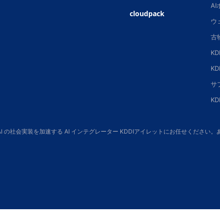
A
cloudpack
ウ
古
K
K
サ
K
 AI の社会実装を加速する AI インテグレーター KDDIアイレットにお任せくだ