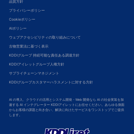
品質方針
プライバシーポリシー
Cookieポリシー
AIポリシー
ウェブアクセシビリティの取り組みについて
古物営業法に基づく表示
KDDIグループ 持続可能な責任ある調達方針
KDDIアイレットグループ人権方針
サプライチェーンマネジメント
KDDIグループカスタマーハラスメントに対する方針
AI の導入、クラウドの活用とシステム開発・Web 開発なら AI の社会実装を加
速する AI インテグレーター KDDIアイレットにお任せください。あらゆる側面
からお客様の課題と向き合い、解決に向けたサービスをワンストップでご提供
します。