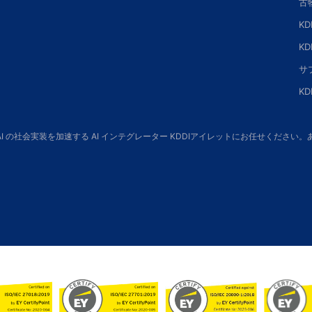
古
K
K
サ
K
 AI の社会実装を加速する AI インテグレーター KDDIアイレットにお任せくだ