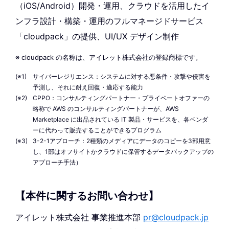
（iOS/Android）開発・運用、クラウドを活用したイ
ンフラ設計・構築・運用のフルマネージドサービス
「cloudpack」の提供、UI/UX デザイン制作
※ cloudpack の名称は、アイレット株式会社の登録商標です。
サイバーレジリエンス：システムに対する悪条件・攻撃や侵害を
予測し、それに耐え回復・適応する能力
CPPO：コンサルティングパートナー・プライベートオファーの
略称で AWS のコンサルティングパートナーが、AWS
Marketplace に出品されている IT 製品・サービスを、各ベンダ
ーに代わって販売することができるプログラム
3-2-1アプローチ：2種類のメディアにデータのコピーを3部用意
し、1部はオフサイトかクラウドに保管するデータバックアップの
アプローチ手法）
【本件に関するお問い合わせ】
アイレット株式会社 事業推進本部
pr@cloudpack.jp