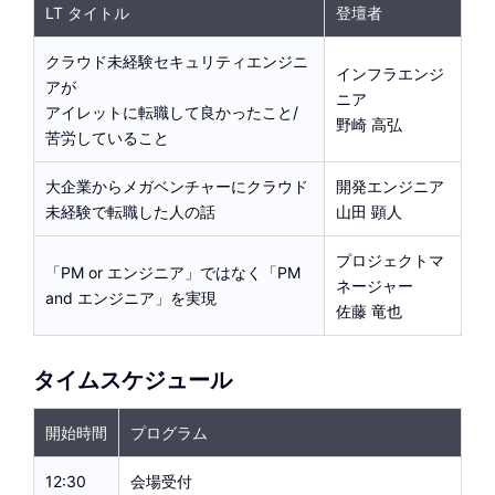
LT タイトル
登壇者
クラウド未経験セキュリティエンジニ
インフラエンジ
アが
ニア
アイレットに転職して良かったこと/
野崎 高弘
苦労していること
大企業からメガベンチャーにクラウド
開発エンジニア
未経験で転職した人の話
山田 顕人
プロジェクトマ
「PM or エンジニア」ではなく「PM
ネージャー
and エンジニア」を実現
佐藤 竜也
タイムスケジュール
開始時間
プログラム
12:30
会場受付