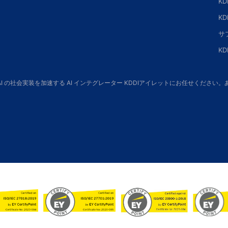
K
K
サ
K
 AI の社会実装を加速する AI インテグレーター KDDIアイレットにお任せくだ