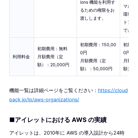
ions 機能を利用す
マルチ
るための権限をお
環境を
渡しします。
トアッ
できま
初期費用：150,00
初期費用
初期費用：無料
0円
0円
利用料金
月額費用（定
月額費用（定
月額費
額）：20,000円
額）：50,000円
額）：7
機能一覧は詳細ページをご覧ください：
https://cloud
pack.jp/lp/aws-organizations/
■アイレットにおける AWS の実績
アイレットは、2010年に AWS の導入設計から24時