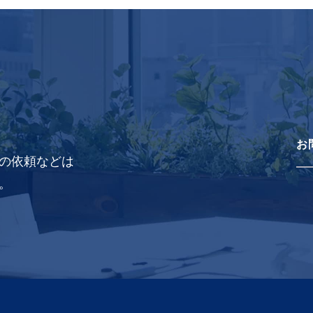
お
の依頼などは
。