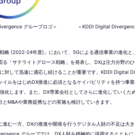
l Divergence グループロゴ＞
＜KDDI Digital Diverge
営戦略 (2022-24年度)」において、5Gによる通信事業の進化
図る「サテライトグロース戦略」を発表し、DXは注力分野の
して迅速に適応し続けることが重要です。KDDI Digital Diverg
ャイルをはじめDX推進に必須となるケイパビリティを持つ事
を強化します。また、DX専業会社としてさらに進化していくた
社とM&Aや業務提携などの実施も検討していきます。
に進む一方、DXの推進や開発を行うデジタル人財の不足は大
al Divergence グループでは、DX人財を積極的に採用すると