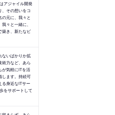
々はアジャイル開発
り、その想いをコ
名の元に、我々と
。我々と一緒に、
で築き、新たなビ
。
れないばかりか拡
技術力など、あら
が気軽にITを活
指します。持続可
る身近なITサー
一歩をサポートして
に留まらず、あら