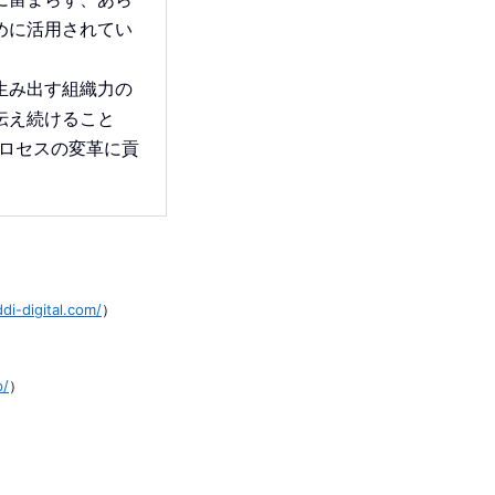
めに活用されてい
生み出す組織力の
伝え続けること
プロセスの変革に貢
di-digital.com/
）
p/
）