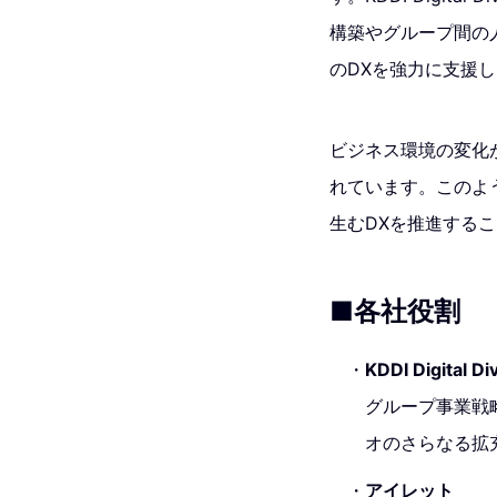
構築やグループ間の
のDXを強力に支援
ビジネス環境の変化
れています。このよ
生むDXを推進する
■各社役割
KDDI Digital D
グループ事業戦
オのさらなる拡
アイレット