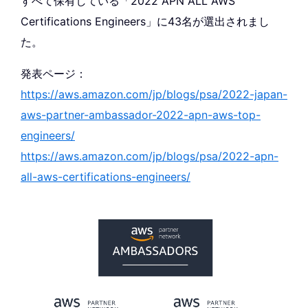
すべて保有している「2022 APN ALL AWS
Certifications Engineers」に43名が選出されまし
た。
発表ページ：
https://aws.amazon.com/jp/blogs/psa/2022-japan-
aws-partner-ambassador-2022-apn-aws-top-
engineers/
https://aws.amazon.com/jp/blogs/psa/2022-apn-
all-aws-certifications-engineers/