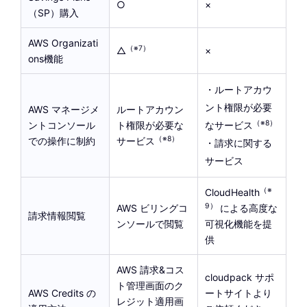
○
×
まる
ばつ
（SP）購入
AWS Organizati
（※7）
△
×
さんかく
ばつ
ons機能
・ルートアカウ
ント権限が必要
AWS マネージメ
ルートアカウン
（※8）
ントコンソール
ト権限が必要な
なサービス
（※8）
での操作に制約
サービス
・請求に関する
サービス
（※
CloudHealth
9）
AWS ビリングコ
による高度な
請求情報閲覧
ンソールで閲覧
可視化機能を提
供
AWS 請求&コス
cloudpack サポ
ト管理画面のク
AWS Credits の
ートサイトより
レジット適用画