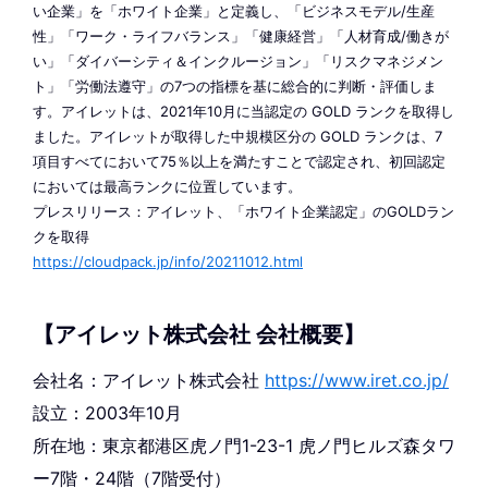
い企業」を「ホワイト企業」と定義し、「ビジネスモデル/生産
性」「ワーク・ライフバランス」「健康経営」「人材育成/働きが
い」「ダイバーシティ＆インクルージョン」「リスクマネジメン
ト」「労働法遵守」の7つの指標を基に総合的に判断・評価しま
す。アイレットは、2021年10月に当認定の GOLD ランクを取得し
ました。アイレットが取得した中規模区分の GOLD ランクは、7
項目すべてにおいて75％以上を満たすことで認定され、初回認定
においては最高ランクに位置しています。
プレスリリース：アイレット、「ホワイト企業認定」のGOLDラン
クを取得
https://cloudpack.jp/info/20211012.html
【アイレット株式会社 会社概要】
会社名：アイレット株式会社
https://www.iret.co.jp/
設立：2003年10月
所在地：東京都港区虎ノ門1-23-1 虎ノ門ヒルズ森タワ
ー7階・24階（7階受付）