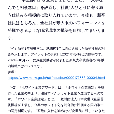
んでも相談窓口」を設置し、社員1人ひとりに寄り添
う仕組みを積極的に取り入れています。今後も、新卒
社員はもちろん、全社員が最大限のパフォーマンスを
発揮できるような職場環境の構築を目指してまいりま
す。
（※1）新卒3年離職率は、就職後3年以内に退職した新卒社員の割
合を示します。アイレットの3.9%は2021年4月時点の数字です。
2021年10月22日に厚生労働省が発表した新規大卒就職者の3年以
内離職率は31.2％です。
参考：
https://www.mhlw.go.jp/stf/houdou/0000177553_00004.html
（※2）「ホワイト企業アワード」は、「ホワイト企業認定」を取
得した企業の中より、注目すべきホワイト企業を選出するもので
す。「ホワイト企業認定」とは、一般財団法人日本次世代企業普
及機構が主催し、企業のホワイト化を総合的に評価する国内唯一
の認定制度です。「家族に入社を勧めたい/次世代に残していきた