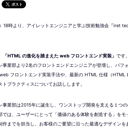
ポスト
）18時より、アイレットエンジニアと学ぶ技術勉強会『iret tech 
、
「HTML の進化を踏まえた web フロントエンド実装」
です
ン事業部より2名のフロントエンドエンジニアが登壇し、パフ
b フロントエンド実装手法や、最新の HTML 仕様（HTML Livi
ストプラクティスについてお話しします。
ン事業部は2015年に誕生し、ワンストップ開発を支える１つ
では、ユーザーにとって「価値のある体験を創造する」をモット
制作までを担当し、お客様のご要望に沿った最適なデザインを