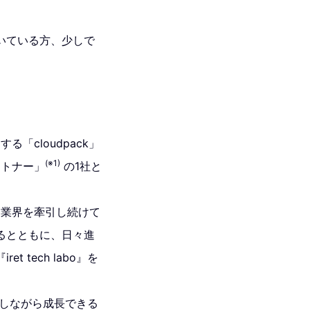
いている方、少しで
「cloudpack」
(※1)
ートナー」
の1社と
ド業界を牽引し続けて
るとともに、日々進
tech labo』を
琢磨しながら成長できる