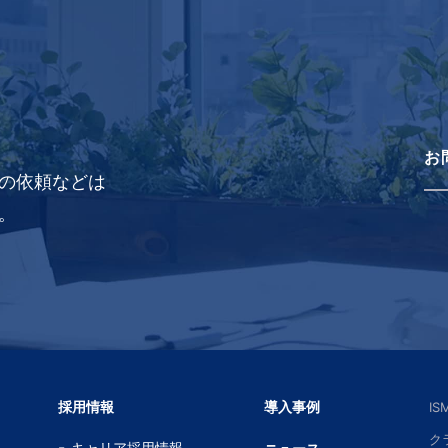
お
の依頼などは
。
採用情報
導入事例
I
ク
キャリア採用情報