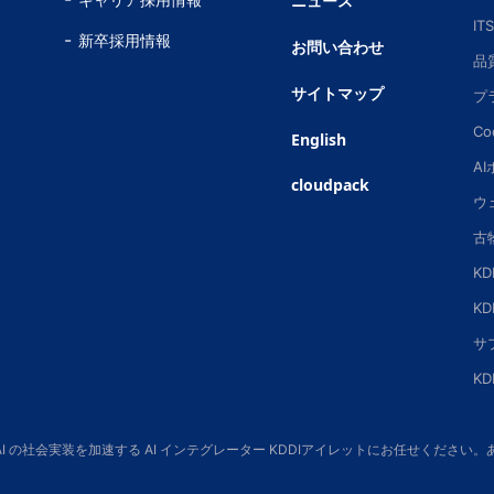
ニュース
IT
新卒採用情報
お問い合わせ
品
サイトマップ
プ
Co
English
A
cloudpack
ウ
古
K
K
サ
K
 AI の社会実装を加速する AI インテグレーター KDDIアイレットにお任せくだ