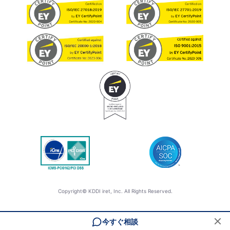
Copyright© KDDI iret, Inc. All Rights Reserved.
今すぐ相談