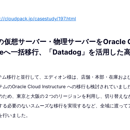
://cloudpack.jp/casestudy/197.html
の仮想サーバー・物理サーバーをOracle C
uctureへ一括移行、「Datadog」を活用
システム移行と並行して、エディオン様は、店舗・本部・在庫およ
Oracle Cloud Instructure への移行も検討されて
のため、東京と大阪の２つのリージョンを利用し、切り替えな
する必要のないスムーズな移行を実現するなど、全域に渡って
を行いました。