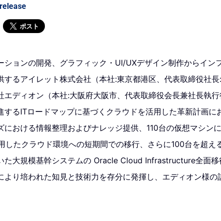
release
ポスト
ーションの開発、グラフィック・UI/UXデザイン制作からイン
供するアイレット株式会社（本社:東京都港区、代表取締役社長:
社エディオン（本社:大阪府大阪市、代表取締役会長兼社長執行役
進するITロードマップに基づくクラウドを活用した革新計画に
における情報整理およびナレッジ提供、110台の仮想マシンに対す
WS を活用したクラウド環境への短期間での移行、さらに100台を超
規模基幹システムの Oracle Cloud Infrastructure
により培われた知見と技術力を存分に発揮し、エディオン様の