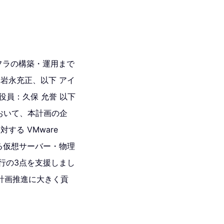
フラの構築・運用まで
岩永充正、以下 アイ
員：久保 允誉 以下
おいて、本計画の企
る VMware
える仮想サーバー・物理
全面移行の3点を支援しまし
計画推進に大きく貢