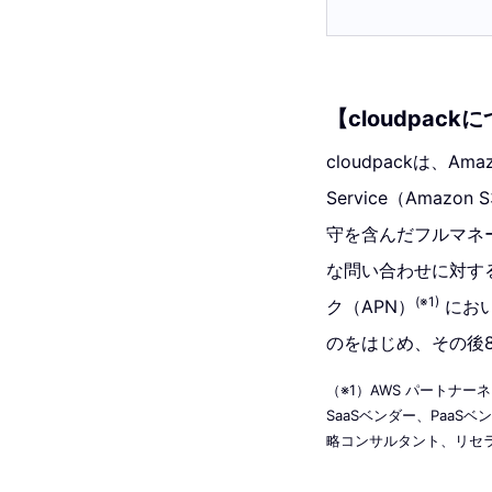
【cloudpack
cloudpackは、Amazo
Service（Ama
守を含んだフルマネ
な問い合わせに対する
(※1)
ク（APN）
におい
のをはじめ、その後
（※1）AWS パートナ
SaaSベンダー、Paa
略コンサルタント、リセ