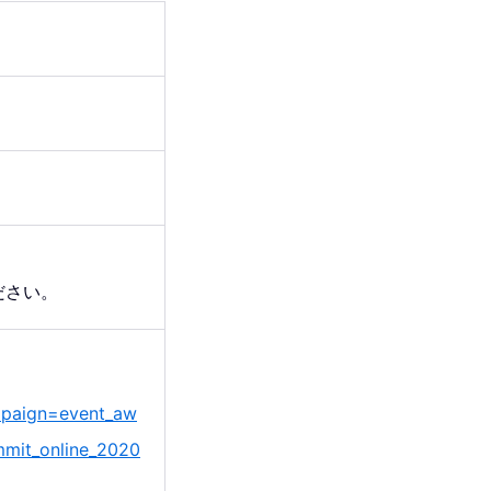
ださい。
mpaign=event_aw
mmit_online_2020