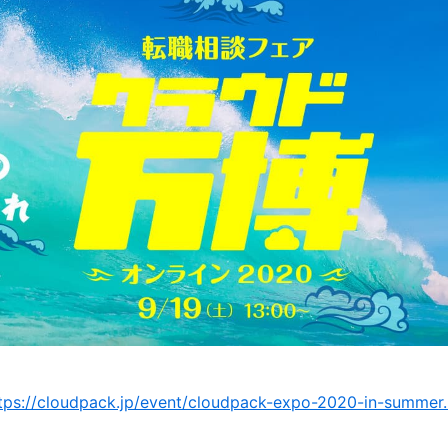
tps://cloudpack.jp/event/cloudpack-expo-2020-in-summer.