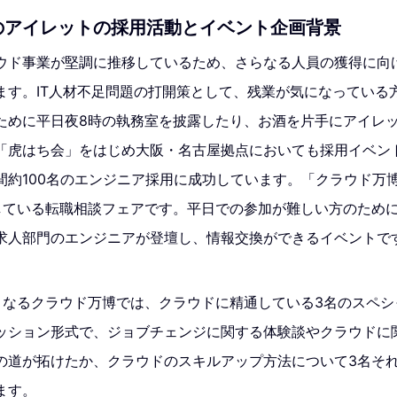
増のアイレットの採用活動とイベント企画背景
ウド事業が堅調に推移しているため、さらなる人員の獲得に向
ます。IT人材不足問題の打開策として、残業が気になっている
ために平日夜8時の執務室を披露したり、お酒を片手にアイレ
「虎はち会」をはじめ大阪・名古屋拠点においても採用イベン
約100名のエンジニア採用に成功しています。「クラウド万博
している転職相談フェアです。平日での参加が難しい方のため
求人部門のエンジニアが登壇し、情報交換ができるイベントで
となるクラウド万博では、クラウドに精通している3名のスペシ
ッション形式で、ジョブチェンジに関する体験談やクラウドに
の道が拓けたか、クラウドのスキルアップ方法について3名そ
ます。