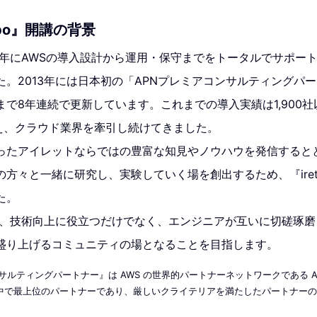
 labo』開講の背景
0年にAWSの導入設計から運用・保守までをトータルでサポートする
。2013年には日本初の「APNプレミアコンサルティングパ
で8年連続で更新しています。これまでの導入実績は1,900
超え、クラウド業界を牽引し続けてきました。
ったアイレットならではの豊富な知見やノウハウを発信すると
々と一緒に研究し、実験していく場を創出するため、『iret te
た。
labo』は、技術向上に役立つだけでなく、エンジニアが互いに切磋
盛り上げるコミュニティの場となることを目指します。
コンサルティングパートナー』は AWS の世界的パートナーネットワークである 
ム中で最上位のパートナーであり、厳しいクライテリアを満たしたパートナー