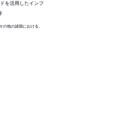
ラウドを活用したインフ
作
またはその他の諸国における、