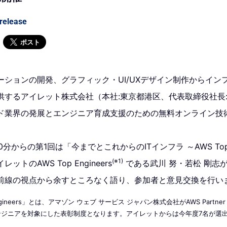
release
ポスト
ーションの開発、グラフィック・UI/UXデザイン制作からイン
供するアイレット株式会社（本社:東京都港区、代表取締役社長:
業界の発展とエンジニア育成支援のための無料オンライン技術勉強会
。
0分からの第1回は「今までとこれからのITインフラ ～AWS Top E
(※1)
トのAWS Top Engineers
である武川 努・若松 剛志が
前線の視点から余すところなく語り、参加者と意見交換を行い
p Engineers」とは、アマゾン ウェブ サービス ジャパン株式会社がAWS Partner N
エンジニアを対象にした表彰制度となります。アイレットからは今年度7名が選