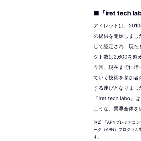
■『iret tech
アイレットは、201
の提供を開始しました
して認定され、現在ま
クト数は2,600を
今回、現在までに培
ていく技術を参加者の方
する運びとなりまし
『iret tech 
ような、業界全体を
(※2) 『APNプレミア
ーク（APN）プログラ
す。