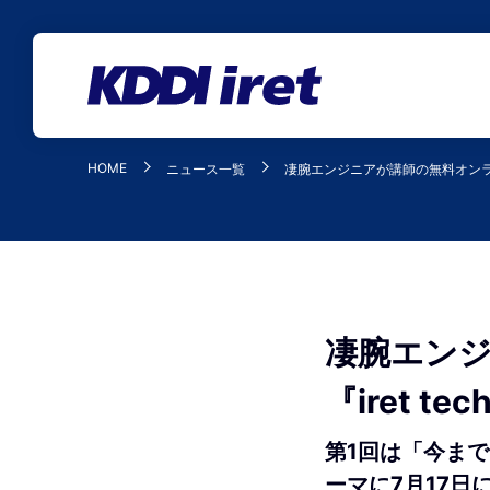
メインコンテンツにスキップ
HOME
ニュース一覧
凄腕エンジニアが講師の無料オンライン技
凄腕エン
『iret te
第1回は「今までと
ーマに7月17日