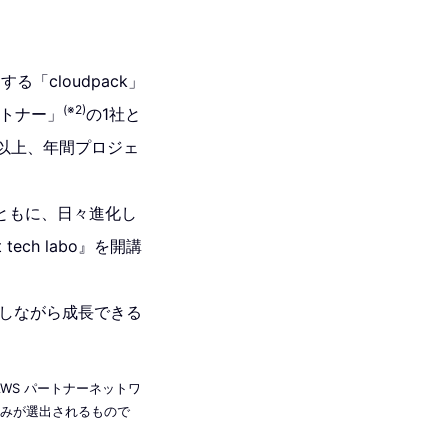
「cloudpack」
(※2)
ートナー」
の1社と
社以上、年間プロジェ
ともに、日々進化し
ch labo』を開講
琢磨しながら成長できる
AWS パートナーネットワ
のみが選出されるもので