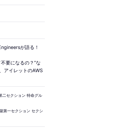
gineersが語る！
不要になるの？”な
、アイレットのAWS
第二セクション 特命グル
築第一セクション セクシ