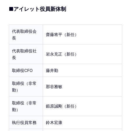
■アイレット役員新体制
代表取締役会
齋藤将平（新任）
長
代表取締役社
岩永充正（新任）
長
取締役CFO
藤井勤
取締役（非常
那谷雅敏
勤）
取締役（非常
鍛原誠剛（新任）
勤）
執行役員常務
鈴木宏康